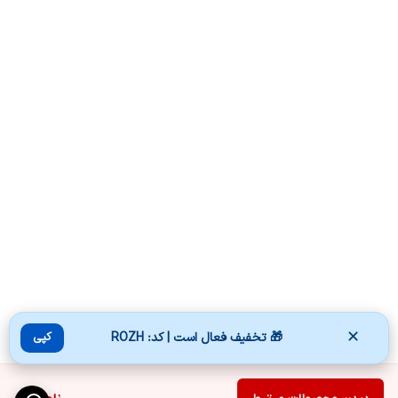
✕
🎁 تخفیف فعال است | کد: ROZH
کپی