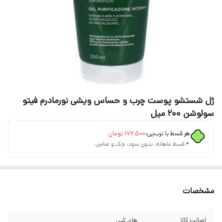
ژل شستشو پوست چرب و حساس ویشی نورمادرم فیتو
سولوشن 200 میل
هر قسط با ترب‌پی:
۱۷۲٬۵۰۰
تومان
۴ قسط ماهانه. بدون سود، چک و ضامن.
مشخصات
اصالت کالا
های کپی