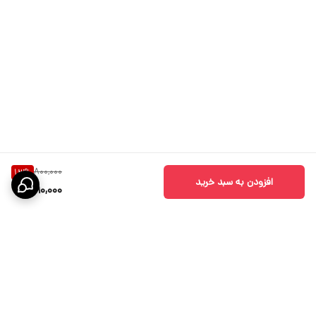
800,000
13
%
افزودن به سبد خرید
690,000