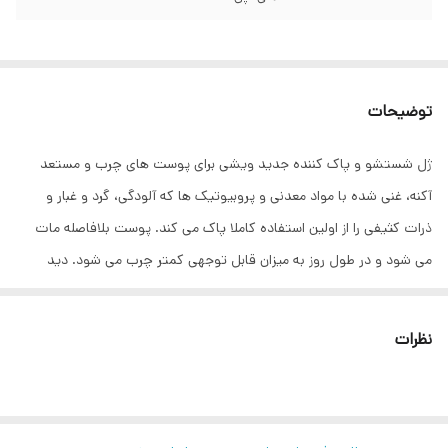
توضیحات
ژل شستشو و پاک کننده جدید ویشی برای پوست های چرب و مستعد
آکنه، غنی شده با مواد معدنی و پروبیوتیک ها که آلودگی، گرد و غبار و
ذرات کثیفی را از اولین استفاده کاملا پاک می کند. پوست بلافاصله مات
می شود و در طول روز به میزان قابل توجهی کمتر چرب می شود. دید
منافذ و جوش های سرسیاه به میزان قابل توجهی کاهش می یابد. فناوری
و نوآوری: تمیز کردن بر اساس منشاء گیاهی. حاوی مواد فعال کف کننده
نظرات
است که بدون آسیب رساندن به پوست، پوست را عمیقاً در منافذ تمیز می
کند. کاربرد و طرز استفاده: محصول را صبح و شب روی صورت مرطوب
بمالید تا کف کند. شستشو دهید از ناحیه چشم دوری کنید. در صورت