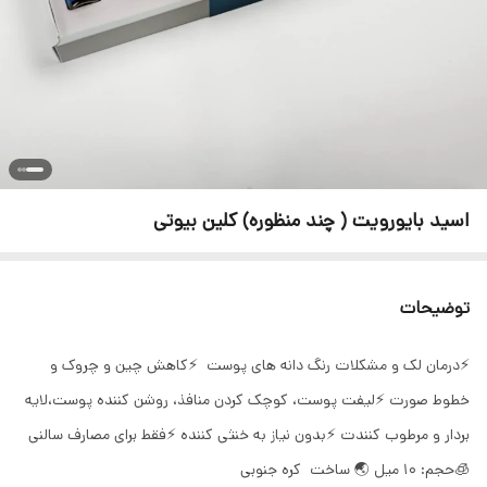
اسید بایورویت ( چند منظوره) کلین بیوتی
توضیحات
⚡️درمان لک و مشکلات رنگ دانه های پوست ⚡️کاهش چین و چروک و
خطوط صورت ⚡️لیفت پوست، کوچک کردن منافذ، روشن کننده پوست،لایه
بردار و مرطوب کنندت ⚡️بدون نیاز به خنثی کننده ⚡️فقط برای مصارف سالنی
🧊حجم: 10 میل 🌏 ساخت کره جنوبی