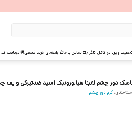
خفیف ویژه در کانال تلگرام
☎️ تماس با ما
🔮 راهنمای خرید قسطی
🚚 دریافت کد 
اسک دور چشم لانبنا هیالورونیک اسید ضدتیرگی و پف چ
ته‌بندی
:
کرم دور چشم