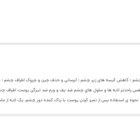
ی تنفس راحتتر لايه ها و سلول هاي چشم ضد پف و ورم ضد تیرگی پوست اطراف چ
 آرامی با انگشتان ماساژ دهید تا کاملا جذب شود. صبح یا شب استفاده کنید