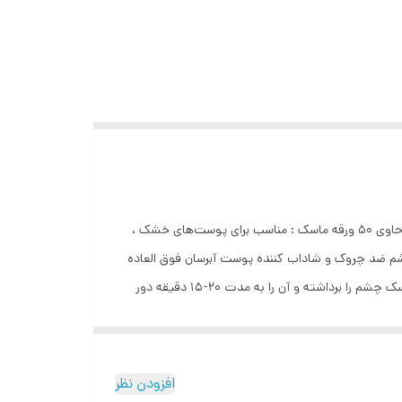
: برطرف کننده سیاهی دورچشم : بهبود بافت پوست دور چشم : کاهش کیسه های زیر چشم : آبرسانی و حذف چین و چروک اطراف چشم : حاوی 50 ورقه ماسک : مناسب برای پوست‌های خشک ،
شم ضد چروک و شاداب کننده پوست آبرسان فوق العاده
نرم كننده بافت نرم و ابريشمي و مايع ماسك بسيار خوشبو نحوه ی استفاده پس از تمیز کردن پوست با پاک کننده دور چشم، یک لایه از ماسک چشم را برداشته و آن را به مدت 20-15 دقیقه دور
. اگر سیاهی چشم، کیسه های چشم ، خطوط و خشکی پوست
چشم دارید ،7-5 بار در هفته استفاده کنید. اگر فقط می خواهید از پوست دور چشم خود مراقبت کنید، می توانید 4-3 بار در هفته استفاده کنید. برای نتیجه بهتر، 15 دقیقه قبل از استفاده ماسک
افزودن نظر