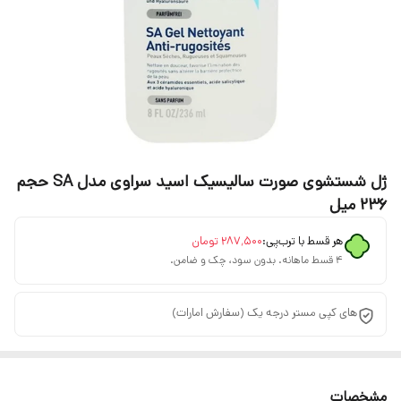
ژل شستشوی صورت سالیسیک اسید سراوی مدل SA حجم
236 میل
هر قسط با ترب‌پی:
۲۸۷٬۵۰۰
تومان
۴ قسط ماهانه. بدون سود، چک و ضامن.
های کپی مستر درجه یک (سفارش امارات)
مشخصات