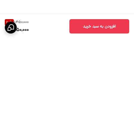
1,450,000
20
%
افزودن به سبد خرید
1,150,000
برگشت به بالا