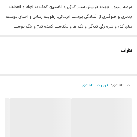
درصد رتینول جهت افزایش سنتر کلاژن و الاستین کمک به قوام و انعطاف
پذیری و جلوگیری از افتادگی پوست آبرسانی، رطوبت رسانی و احیای پوست
های کدر و تیره رفع تیرگی و لک ها و یکدست کننده تناژ و رنگ پوست
کمک به تنظیم ترشح سبوم و دارای خاصیت ضد آکنه کمک به افزایش
شادابی، لطافت و جوانسازی پوست کمک به افزایش خاصیت ارتجاعی و
نظرات
استحکام پوست سفت کننده و لیفتینگ پوست های شل و افتاده کاهش
تیرگی، کدری و رفع لک و سیاهی پوست غیر قابل استفاده برای خانم های
باردار و شیرده کمک به درخشش و یکدست شدن تناژ پوستی کاهش سایز
دسته‌بندی
:
بدون دسته‌بندی
منافذ و بهبود مشکلات پوستی فاقد مواد شیمیایی مضر و حساسیت زا
مناسب استفاده برای انواع پوست