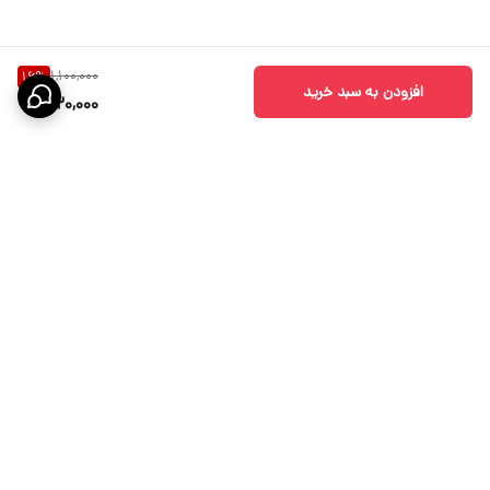
1,100,000
16
%
افزودن به سبد خرید
920,000
برگشت به بالا