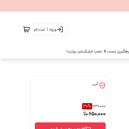
ورود | ثبت‌نام
رهگیری پست
📱 نصب اپلیکیشن روژیتا
کپی
30
%
939,000
650,000