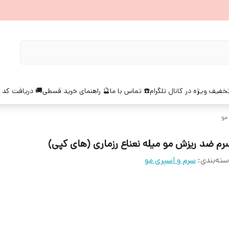
خفیف ویژه در کانال تلگرام
☎️ تماس با ما
🔮 راهنمای خرید قسطی
🚚 دریافت کد 
مو
رم ضد ریزش مو میله نعناع رزماری (های کپی)
ته‌بندی
:
سرم و اسپری مو