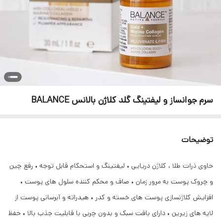
سرم جوانساز و لیفتینگ گلد کلاژن بالانس BALANCE
توضیحات
حاوی ذرات طلا ، کلاژن دریایی • لیفتینگ و استحکام قابل توجه • رفع چین
و چروک پوست به مرور زمان • صاف و محکم کننده سلول های پوست •
افزایش کلاژنسازی پوست های خسته و کدر • هیدراته و آبرسانی پوست از
لایه های زیرین • دارای بافت سبک و بدون چربی با قابلیت جذب بالا • حفظ