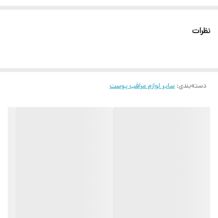
جوانی ،شادابی و نشاط پوست • فاقد پارابن ، گلوتن و ترکیبات مضر • کاملا
وگان و بدون تست حیوانی
نظرات
دسته‌بندی
:
سایر لوازم مراقب پوست