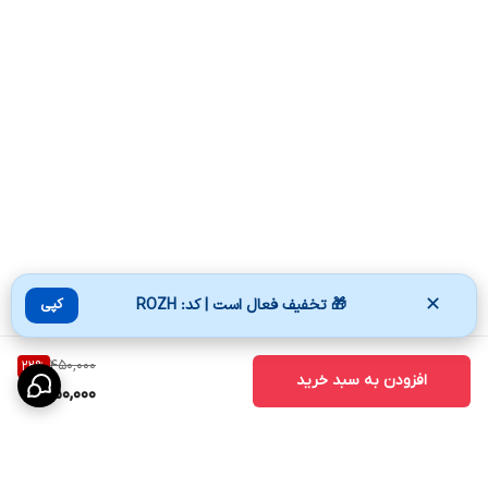
✕
🎁 تخفیف فعال است | کد: ROZH
کپی
450,000
22
%
افزودن به سبد خرید
350,000