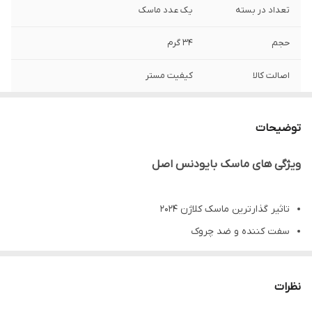
تعداد در بسته
یک عدد ماسک
حجم
34 گرم
اصالت کالا
کیفیت مستر
کشور سازنده
چین به سفارش کره جنوبی
توضیحات
ویژگی های ماسک بایودنس اصل
تاثیر گذارترین ماسک کلاژن 2024
سفت کننده و ضد چروک
آبرسان بسیار عمیق
روشن کننده و درخشان کننده
نظرات
ایجاد سفتی و افزایش حالت ارتجاعی پوست