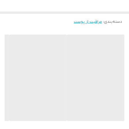
افزایش سلامت عمومی پوست
موجود به صورت تکی و پک 4 عددی (برای ارسال به صورت پک کامل
دسته‌بندی
:
مراقبت از پوست
لطفاً ۴ عدد به سبد خرید اضافه کنید)
محصول کره جنوبی
خرید مستقیم از کره جنوبی
با تضمین اصالت
چرا ماسک کره ای بایو کلاژن بایودنس انقدر محبوب میباشد؟
یکی از قوی ترین محصولات سفت کننده و جوانساز در تاریخ محصولات
پوستی میباشد که با عملکرد فوق سریع مصرف کننده ها را شگفت زده
کرده است.
ماسک کلاژن بیودنس فاقد مواد و ترکیبات آلرژن میباشد و باعث ایجاد
آلرژی و تحریک پوست نخواهد شد.