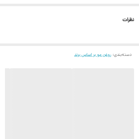
ریشه علف هفت بند ضخیم کننده بافت مو و افزایش قدرت ترمیم و رشد
مو جلوگیری از ریزش مو بدون بو 20ML
نظرات
دسته‌بندی
:
روغن مو بر اساس برند