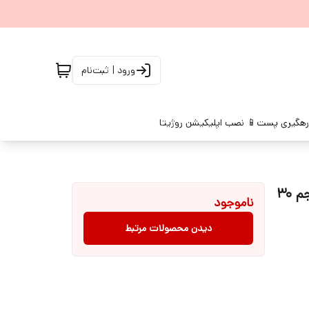
ورود | ثبت‌نام
رهگیری پست
📱 نصب اپلیکیشن روژیتا
کرم ضد آفتاب بیودرما مدل Photoderm spot SPF 50 حجم 30
ناموجود
دیدن محصولات مرتبط