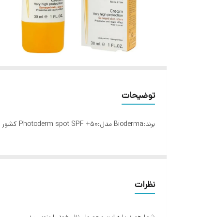
توضیحات
برند:Bioderma مدل:Photoderm spot SPF +50 کشور سازنده:فرانسه سطح کیفیت:کیفیت اورجینال مناسب برای:انواع پوست حجم:30 میلی لیتر
نظرات