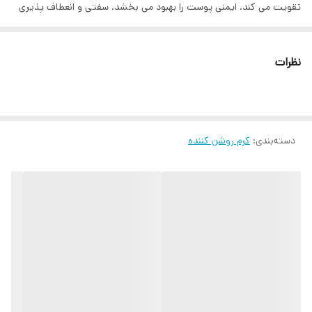
تقویت می کند. ایمنی پوست را بهبود می بخشد. سفتی و انعطاف پذیری
پوست چهره را روشن و یکنواخت می کند. منافذ را سفت می کند. از رنگدانه
جلوگیری می کند. روش استفاده ابتدا پوست خود را تمیز کنید و سپس
نظرات
سرم را به اندازه کافی به پوست خود بزنید و 10 دقیقه صبر کنید تا جذب
پوست شود.
دسته‌بندی
:
کرم روشن کننده