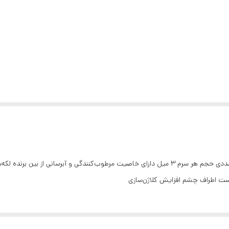
ویال سفید کننده دور چشم گیاهی دکتر اسکین بسته 10 عددی حجم هر سرم 3 میل دارای خاصیت مرطوب‌
ست اطراف چشم افزایش کلاژن‌سازی