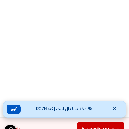
✕
🎁 تخفیف فعال است | کد: ROZH
کپی