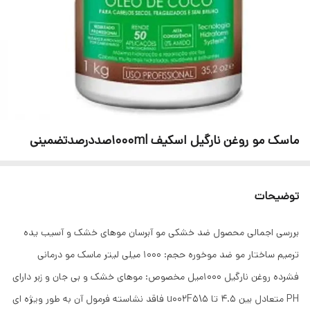
ماسک مو روغن نارگیل اسکیف 1000mlصددرصدتضمینی
توضیحات
بررسی اجمالی محصول ضد خشکی مو آبرسان موهای خشک و آسیب یده
ترمیم ساختار مو ضد موخوره حجم: 1000 میلی لیتر ماسک مو درمانی
فشرده روغن نارگیل 1000میل مخصوص: موهای خشک و بی جان و زبر دارای
PH متعادل بین 4.5 تا 5\u002F5 فاقد نشاسته فرمول آن به طور ویژه ای