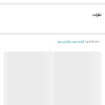
عرضه شده است. حداکثر دمای این برس حراتی تا 200 درجه سانتی گراد می
باشد. برس حرارتی مدل HQT-909B برای داغ شدن به زمان زیادی نیاز ندارد و
نظرات
در عرض 30 ثانیه به دمای 145 درجه می رسد که برای صاف کردن موهای
معمولی کافی می باشد.
دسته‌بندی
:
اتو و برس حرارتی مو