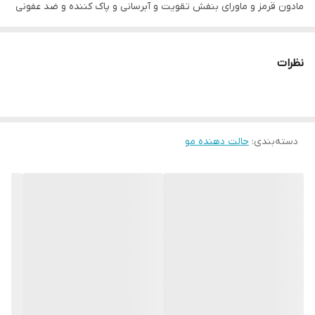
مادون قرمز و ماورای بنفش تقویت و آبرسانی و پاک کننده و ضد عفونی
کننده ریشه و نرم کننده ساقه ی مو شفافیت و جلا و لطافت مو کنترل
وقطع ریزش و کمک به رشد مجدد آن ترمیم و بازسازی موهای آسیب
نظرات
دیده ریکلستیشن به علت رسیدن اوزون به عمیق ترین قسمت پوست
سر امکان پاشیدن مواد تراپی بر روی عمیق ترین نقاط درونی پوست سر
و ریشه مو درمان بیماریهای مربوط به ساقه و ریشه درمان مو خوره
دسته‌بندی
:
حالت دهنده مو
،شوره سر ،آماس و تاسی افزایش ضخامت هر تار مو کنترل میزان
اسیدیته و Ph بالانس چربی پوست و کف سر و ایجاد ریلکسی و آرامش
فراوان بخار دهی و اکسیژن رسانی بالا بخور گرم و سرد که مقدار و حرارت
ان قابل تنظیم است کراتین تراپی مو نکته مهم : فراموش نکنید که قبل
از روشن کردن دستگاه مایکرومیست ،داخل مخزن آن آب بریزید ،چون اگر
این نکته را فراموش کنید دستگاه ، ارور می دهد و نمی توانید با آن کار
کنید.بخار آبی که در درون کابین جریان پیدا میکند، به دمای 40 درجه
قابل تنظیم است. 4 الی 5 دقیقه زمان نیاز دارد تا فولیکولهای مو تحریک