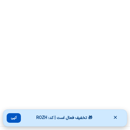
✕
🎁 تخفیف فعال است | کد: ROZH
کپی