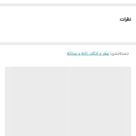
رایحه یاس و رز عبور می کند و در انتها بوی مشک،عنبر و پچولی استشمام
می شود.عطر ادکلن بلک کلاب یکی از محبوب ترین و پرفروش ترین عطر
نظرات
ادکلن مردانه موجود در بازار است که از بهترین رایحه های طبیعی و اورجینال
در ساخت آن استفاده شده است
دسته‌بندی
:
عطر و ادکلن زنانه و مردانه