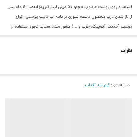
استفاده روی پوست مرطوب حجم: 50 میلی لیتر تاریخ انقضا: 12 ماه پس
از باز شدن درب محصول بافت: فیوژن بر پایه آب تایپ پوستی: انواع
پوست (خشک، آتوپیک، چرب و …) کشور مبدا: اسپانیا نحوه استفاده از
ایزدین فیوژن واتر: نیم ساعت قبل از قرار گرفتن در معرض آفتاب، به اندازه
دو بند انگشت روی پوست زده و کاملا پخش کنید تا جذب شود. هر 2
نظرات
ساعت تمدید شود.
دسته‌بندی
:
کرم ضد آفتاب