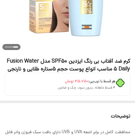
کرم ضد آفتاب بی رنگ ایزدین SPF50 مدل Fusion Water
5 Daily مناسب انواع پوست حجم 5ستاره طلایی و نارنجی
هر قسط با ترب‌پی:
۲۱۵٬۷۵۰
تومان
۴ قسط ماهانه. بدون سود، چک و ضامن.
توضیحات
محافظت کامل در برابر اشعه UVA و UVB دارای بافت سبک فیوژن واتر قابل