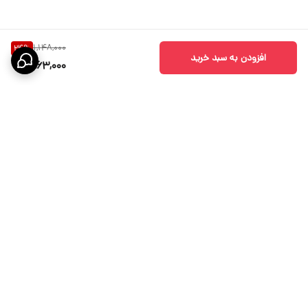
1,148,000
24
%
افزودن به سبد خرید
863,000
برگشت به بالا