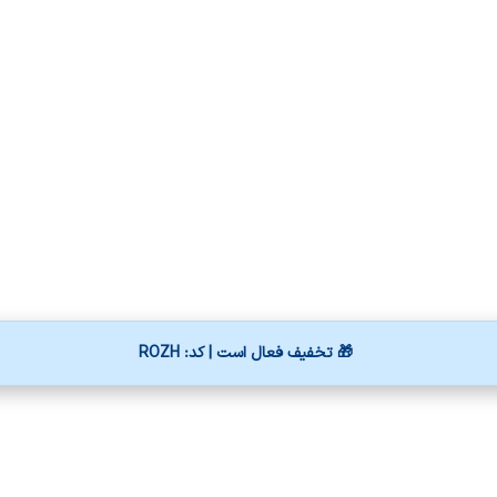
🎁 تخفیف فعال است | کد: ROZH