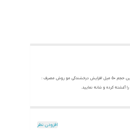
: محصول کشور ایتالیا : رفع خشکی و شکنندگی مو : افزایش سرعت رشد مو : فاقد پارافین، سدیم لوریل و سولفات کاملاطبیعی فاقد پارافین حجم 50 میل افزایش درخشندگی مو روش مصرف :
افزودن نظر