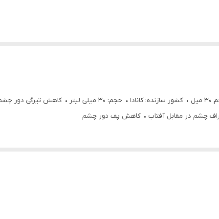
سرم دورچشم ضد تیرگی و پف کافئین اوردینری اصل حجم 30 میل • کشور سا
اف چشم در مقابل آفتاب • کاهش پف دور چشم