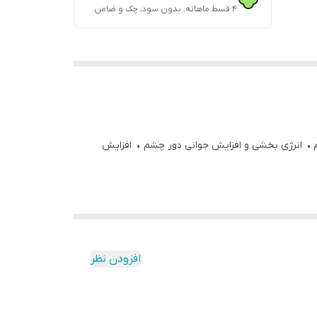
۴ قسط ماهانه. بدون سود، چک و ضامن.
زنده: کانادا • حجم: 30 میلی لیتر • کاهش تیرگی دور چشم • انرژی بخشی و افزایش جوانی دور چشم • افزایش
افزودن نظر