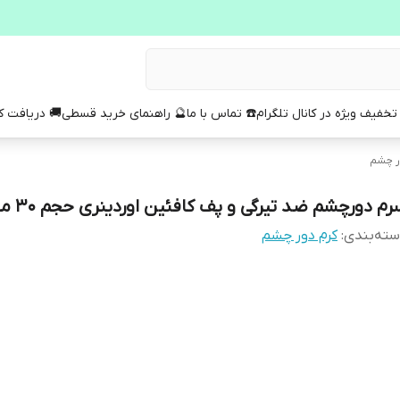
تخفیف ویژه در کانال تلگرام
☎️ تماس با ما
🔮 راهنمای خرید قسطی
🚚 دریافت 
ر چشم
رم دورچشم ضد تیرگی و پف کافئین اوردینری حجم 30 میل
ته‌بندی
:
کرم دور چشم