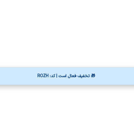
🎁 تخفیف فعال است | کد: ROZH