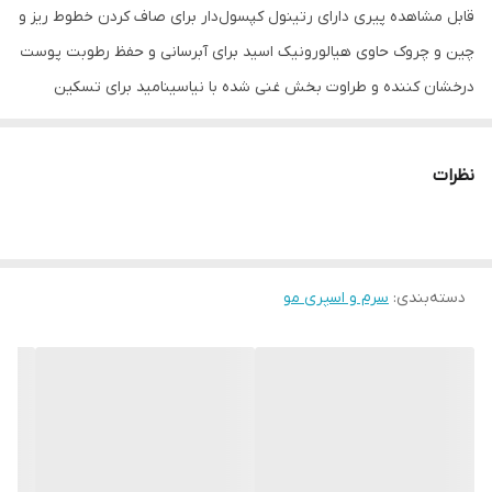
قابل مشاهده پیری دارای رتینول کپسول‌دار برای صاف کردن خطوط ریز و
چین و چروک حاوی هیالورونیک اسید برای آبرسانی و حفظ رطوبت پوست
درخشان کننده و طراوت بخش غنی شده با نیاسینامید برای تسکین
پوست حاوی 3 سرامید ضروری برای بازسازی و محافظت از سد طبیعی
پوست دارای بافت سبک، ژلی و بدون چربی ضد حساسیت و غیر
نظرات
کومدون‌زا ساخته شده توسط متخصصان پوست ساخته شده با فناوری
انحصاری MVE مناسب انواع پوست از جمله پوست‌های حساس و
مستعد آکنه بدون عطر حجم 30 میل ساخت 🇺🇸آمریکا
دسته‌بندی
:
سرم و اسپری مو