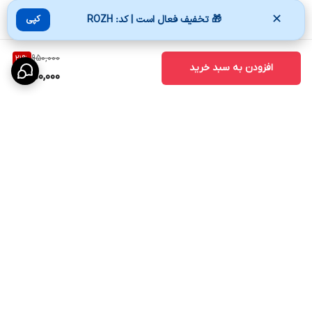
✕
🎁 تخفیف فعال است | کد: ROZH
کپی
950,000
21
%
افزودن به سبد خرید
750,000
برگشت به بالا