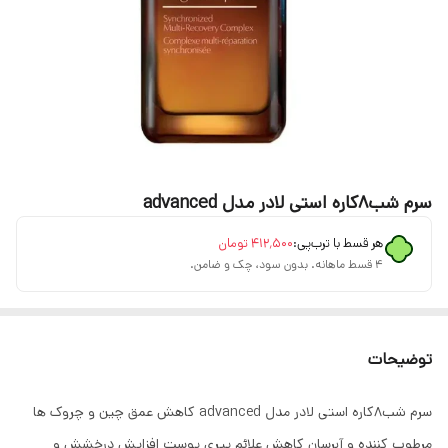
سرم شب8کاره استی لادر مدل advanced
هر قسط با ترب‌پی:
۴۱۲٬۵۰۰
تومان
۴ قسط ماهانه. بدون سود، چک و ضامن.
توضیحات
سرم شب8کاره استی لادر مدل advanced کاهش عمق چین و چروک ها
مرطوب کننده و آبرسان کاهش علائم پیری پوست افزایش درخشش و