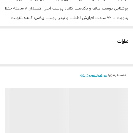
روشنایی پوست صاف و یکدست کننده پوست آنتی اکسیدان 8 ساعته حفظ
رطوبت تا 72 ساعت افزایش لطافت و نرمی پوست پلامپ کننده تقویت
مخازن آب پوست تنها در 4 ساعت کلاژن ساز و ضدپیری سفت کننده و
لیفت کننده پوست افزایش سلامت پوست کاهش منافذ پوست فاقد
نظرات
پارابن، سولفات، روغن معدنی و عطر مصنوعی غیر کومدون زا فاقد چربی
حاوی: هیالورونیک اسید، ویتامین E، کافئین و … کشور مبدا برند: آمریکا
دسته‌بندی
:
سرم و اسپری مو