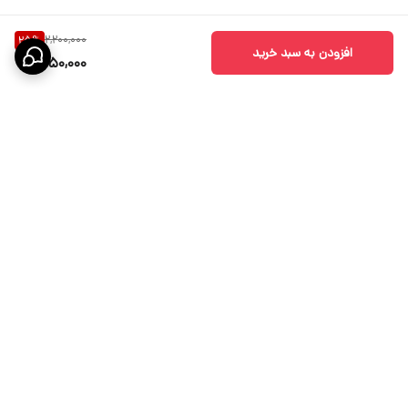
2,200,000
25
%
افزودن به سبد خرید
1,650,000
برگشت به بالا
ارسال ویژه
پشتیبانی 10 الی 18