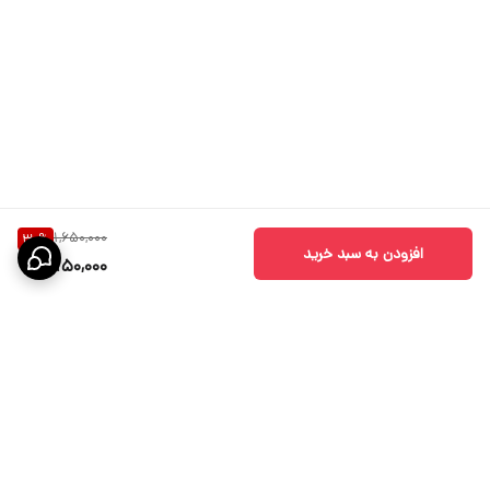
1,650,000
30
%
افزودن به سبد خرید
1,150,000
برگشت به بالا