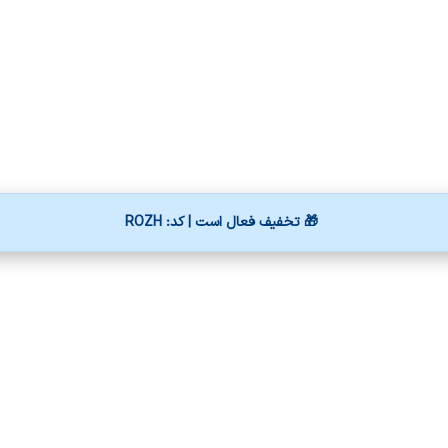
🎁 تخفیف فعال است | کد: ROZH