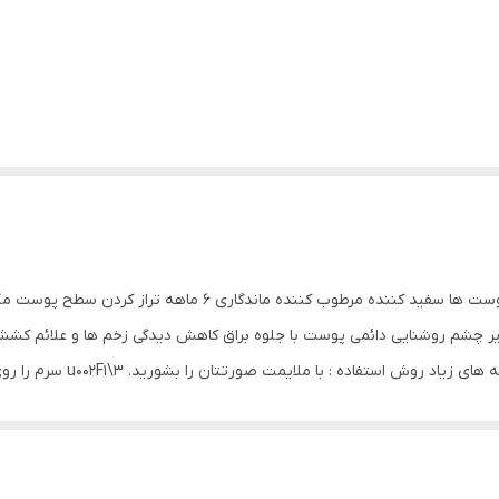
ساخت کره جنوبی حجم هر کوکتل 7 میل مناسب انواع پوست ها سفید 
 چشم روشنایی دائمی پوست با جلوه براق کاهش دیدگی زخم ها و علائم ک
پوست کاهش رنگ های تغییر رنگ، 
ضربه بزنید تا سرم جذب شود. 3\u002F1 سرم را با استفاده از درمارولر یا دستگاه MTS در ب
استفاده از باقیمانده سرم تکر
عبور ایجاد شده است، نرخ جذب سرم به حداکثر می رسد صحیح نیست در حالتی