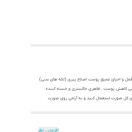
کننده مرطوب کننده ماندگاری 6 ماهه تراز کردن سطح پوست مکمل و احیای عمیق پوست اصلاح پیری (لکه های سنی)
ششی کاهش پوست ، ظاهری خاکستری و خسته کننده
برآمدگی ها و رنگدانه های زیاد روش استفاده : با ملایمت صورتتان را بشورید. 3\u002F1 سرم را روی کل صورت استعمال کنید و به آرامی روی صورت
خش های مورد نظر استعمال کنید. در جاهایی که نیاز به مراقبت شدیدتر وجود دارد این روش را با
ار کنید. بسته ماسک فیشیال را روی صورت قرار دهید تا صورتتان را تسکین دهد و بمدت 15- 10 دقیقه آن را نگه دارید. کرم بازسازی را روی صورت استعمال کنید.
 که نرخ جذب بیشینه است از مواد آرایشی عمومی
افزودن نظر