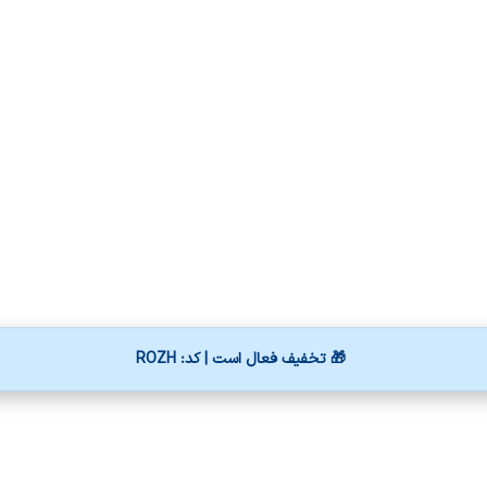
🎁 تخفیف فعال است | کد: ROZH