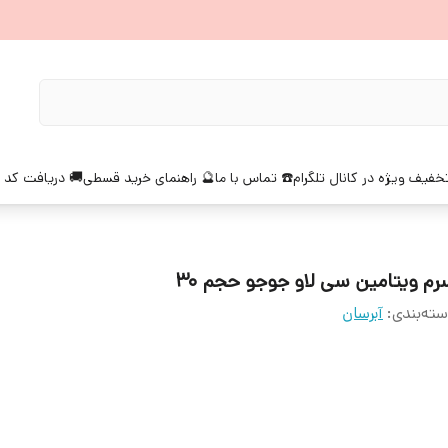
خفیف ویژه در کانال تلگرام
☎️ تماس با ما
🔮 راهنمای خرید قسطی
🚚 دریافت کد 
رم ویتامین سی لاو جوجو حجم 30
ته‌بندی
:
آبرسان