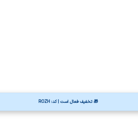
🎁 تخفیف فعال است | کد: ROZH