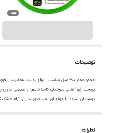
توضیحات
حجم: حجم 300 میل مناسب: انواع پوست ها 
پوست رفع آفتاب سوختگی کاملا خالص و طبیعی بدون چربی
پوستتان نشود. با حوله ای تمیز صورتتان را آرام خشک 
مساوی پخش شود. کرم را روی گونه ها، پیشونی، چونه، 
جزیی از صورت به حساب می آید. حرکات دست روی گردن نی
تمام قسمت های مختلف صورت بزنید. هر روز، روزی ۲ بار صورتتان را با شوینده مناسب بشورید و بعد از کرم آبرسان استفاده کنید. دقت کنید شستن بیش از ۳ بار اصلا توصیه نمیشود.
نظرات