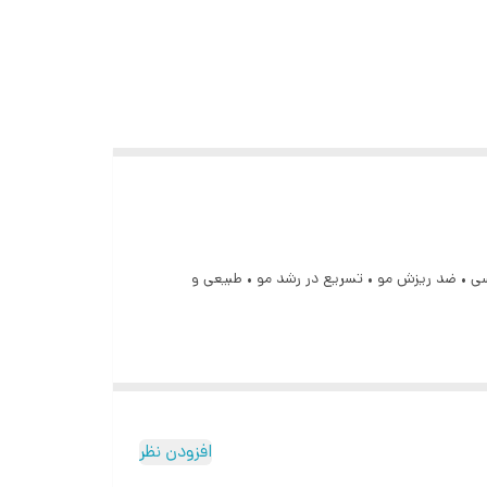
وگیری از طاسی • ضد ریزش مو • تسریع در رشد مو • طبیعی و
افزودن نظر