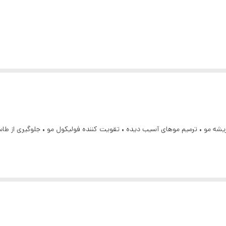
نسینگ • 20 میل • تغذیه کننده ریشه مو • ترمیم موهای آسیب دیده • تقویت کننده فولیکول مو • جل