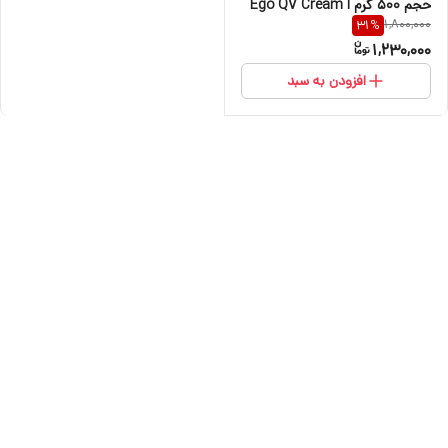
حجم 500 گرم ا Ego QV Cream
1,800,000
31
%
500g
1,230,000
افزودن به سبد