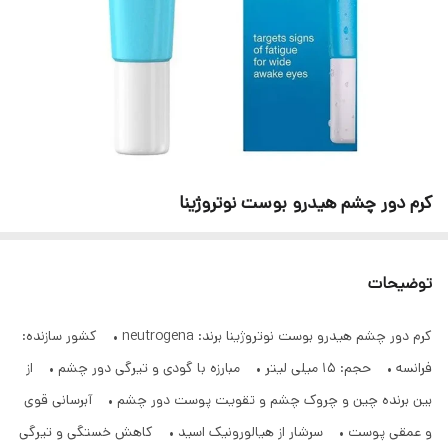
کرم دور چشم هیدرو بوست نوتروژینا
توضیحات
کرم دور چشم هیدرو بوست نوتروژینا برند: neutrogena • کشور سازنده:
فرانسه • حجم: 15 میلی لیتر • مبارزه با گودی و تیرگی دور چشم • از
بین برنده چین و چروک چشم و تقویت پوست دور چشم • آبرسانی قوی
و عمقی پوست • سرشار از هیالورونیک اسید • کاهش خستگی و تیرگی